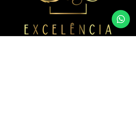
Nossos contatos
(51) 3091-4133
(51) 99178-1913
contato@excelenciamoveis.com.br
Nossa localização
R. Bernardo Alexandre Georg, 210 - Feitoria, São
Leopoldo - RS, 93048-300
Desenvolvido por